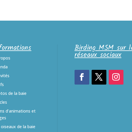
formations
Birding MSM sur l
réseaux sociaux
ropos
enda
ivités
ifs
tos de la baie
icles
ans d’animations et
ges
 oiseaux de la baie