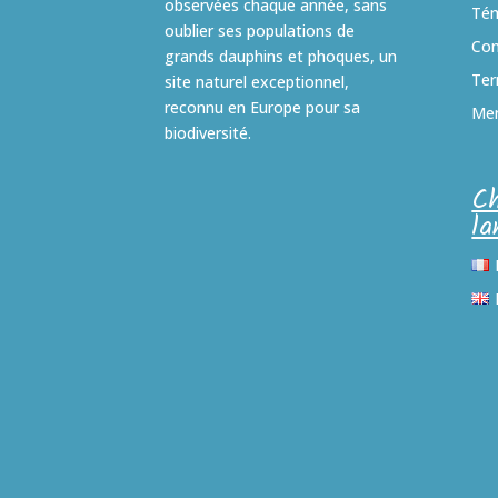
observées chaque année, sans
Té
oublier ses populations de
Con
grands dauphins et phoques, un
Ter
site naturel exceptionnel,
reconnu en Europe pour sa
Men
biodiversité.
Ch
la