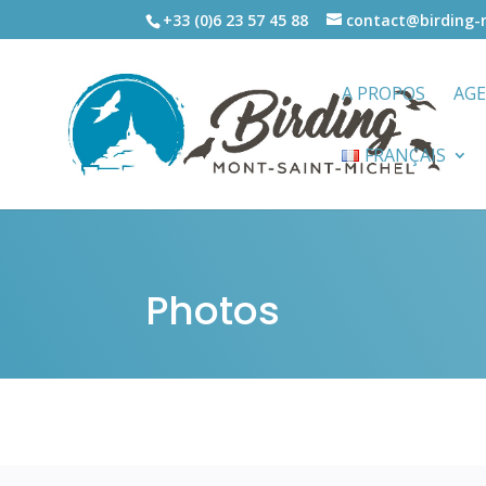
+33 (0)6 23 57 45 88
contact@birding
A PROPOS
AG
FRANÇAIS
Photos