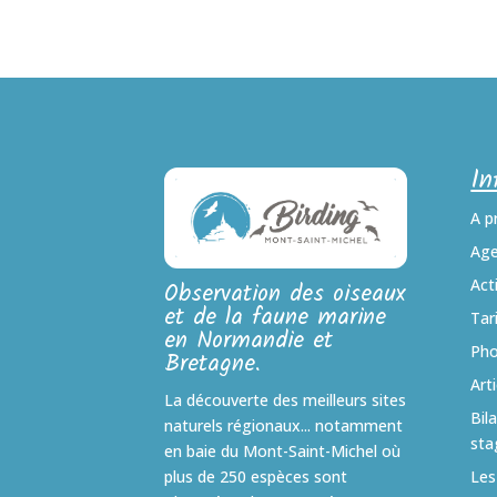
In
A p
Ag
Act
Observation des oiseaux
et de la faune marine
Tar
en Normandie et
Pho
Bretagne.
Art
La découverte des meilleurs sites
Bil
naturels régionaux... notamment
sta
en baie du Mont-Saint-Michel où
Les
plus de 250 espèces sont