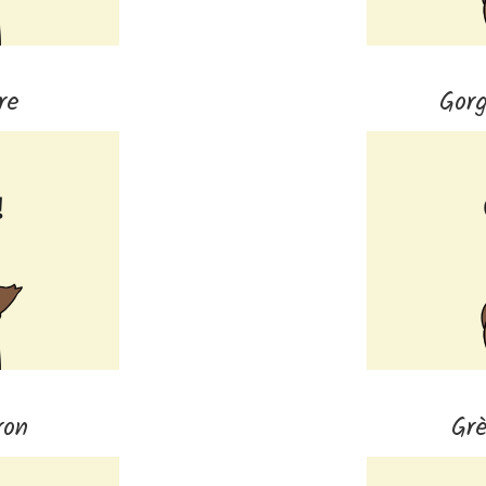
re
Gor
ron
Gr