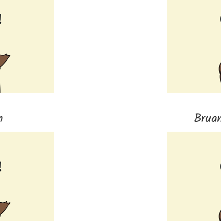
n
Brua