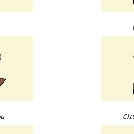
n
au
Cis