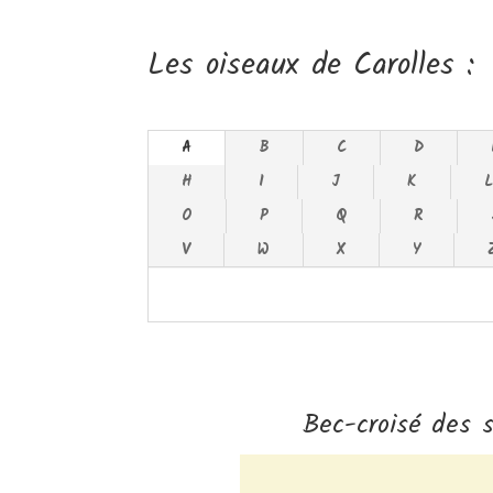
Les oiseaux de Carolles :
A
B
C
D
H
I
J
K
O
P
Q
R
V
W
X
Y
Bec-croisé des s