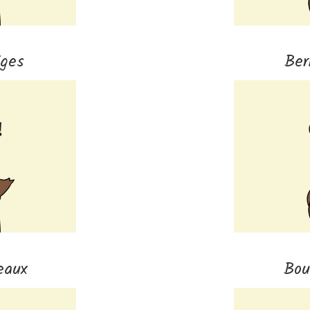
iges
Ber
eaux
Bou