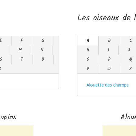
Les oiseaux de l
E
F
G
A
B
C
L
M
N
H
I
J
S
T
U
O
P
Q
Z
V
W
X
Alouette des champs
apins
Alou