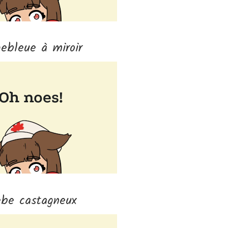
gebleue à miroir
èbe castagneux