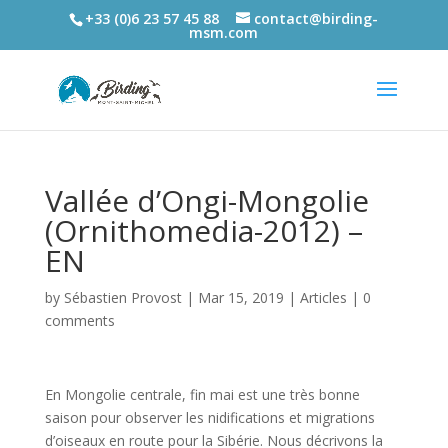
+33 (0)6 23 57 45 88
contact@birding-
msm.com
Vallée d’Ongi-Mongolie
(Ornithomedia-2012) –
EN
by
Sébastien Provost
|
Mar 15, 2019
|
Articles
|
0
comments
En Mongolie centrale, fin mai est une très bonne
saison pour observer les nidifications et migrations
d’oiseaux en route pour la Sibérie. Nous décrivons la