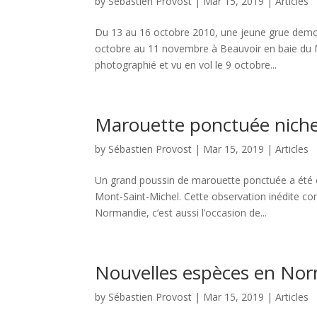
by
Sébastien Provost
|
Mar 15, 2019
|
Articles
Du 13 au 16 octobre 2010, une jeune grue demoi
octobre au 11 novembre à Beauvoir en baie du Mo
photographié et vu en vol le 9 octobre...
Marouette ponctuée nich
by
Sébastien Provost
|
Mar 15, 2019
|
Articles
Un grand poussin de marouette ponctuée a été ca
Mont-Saint-Michel. Cette observation inédite con
Normandie, c’est aussi l’occasion de...
Nouvelles espèces en Nor
by
Sébastien Provost
|
Mar 15, 2019
|
Articles