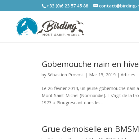
+33 (0)6 23 57 45 88
contact@birding
Gobemouche nain en hiver
by
Sébastien Provost
|
Mar 15, 2019
|
Articles
Le 26 février 2014, un jeune gobemouche nain a é
Mont-Saint-Michel (Normandie). Il s’agit de la tr
1973 à Plougrescant dans les...
Grue demoiselle en BMSM 