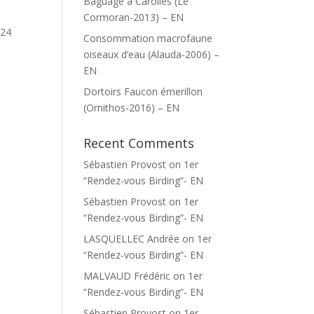
Baguage à Carolles (Le
Cormoran-2013) – EN
 24
Consommation macrofaune
oiseaux d’eau (Alauda-2006) –
EN
Dortoirs Faucon émerillon
(Ornithos-2016) – EN
Recent Comments
Sébastien Provost
on
1er
u
“Rendez-vous Birding”- EN
Sébastien Provost
on
1er
“Rendez-vous Birding”- EN
LASQUELLEC Andrée
on
1er
“Rendez-vous Birding”- EN
MALVAUD Frédéric
on
1er
“Rendez-vous Birding”- EN
Sébastien Provost
on
1er