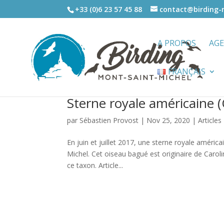
+33 (0)6 23 57 45 88
contact@birding
A PROPOS
AG
FRANÇAIS
Sterne royale américaine 
par
Sébastien Provost
|
Nov 25, 2020
|
Articles
En juin et juillet 2017, une sterne royale améric
Michel. Cet oiseau bagué est originaire de Carol
ce taxon. Article...