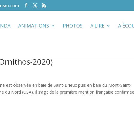
-msm.com
ENDA
ANIMATIONS
PHOTOS
A LIRE
A ÉCO
(Ornithos-2020)
aine est observée en baie de Saint-Brieuc puis en baie du Mont-Saint-
ine du Nord (USA). Il s’agit de la première mention française confirmé