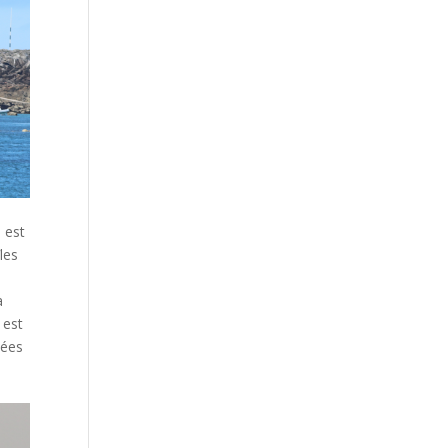
l est
les
à
 est
iées