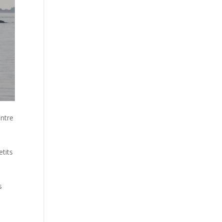
ntre
etits
s