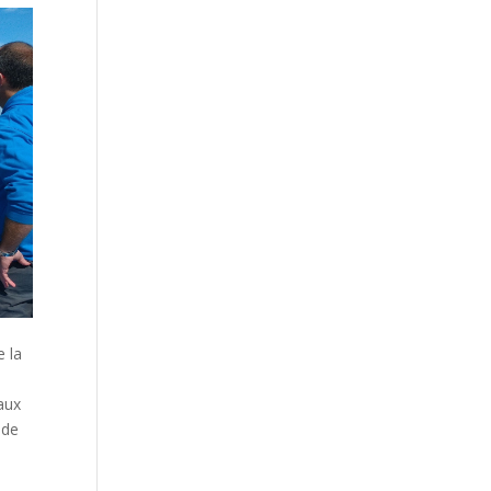
e la
aux
 de