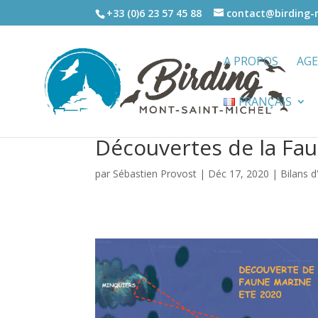
+33 (0)6 23 57 45 88
contact@birding
A PROPOS
AG
FRANÇAIS
Découvertes de la Fa
par
Sébastien Provost
|
Déc 17, 2020
|
Bilans d