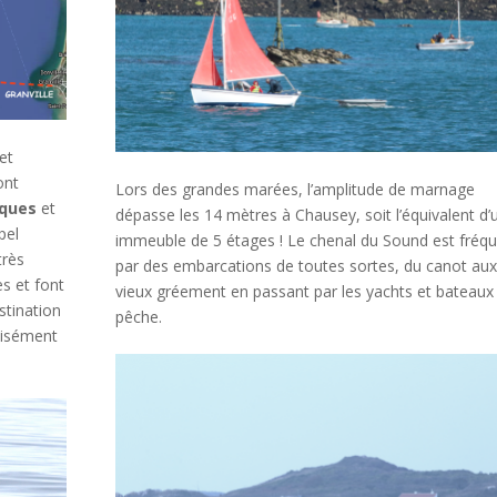
 et
ont
Lors des grandes marées, l’amplitude de marnage
ques
et
dépasse les 14 mètres à Chausey, soit l’équivalent d’
pel
immeuble de 5 étages ! Le chenal du Sound est fréq
très
par des embarcations de toutes sortes, du canot aux
ès et font
vieux gréement en passant par les yachts et bateaux
stination
pêche.
écisément