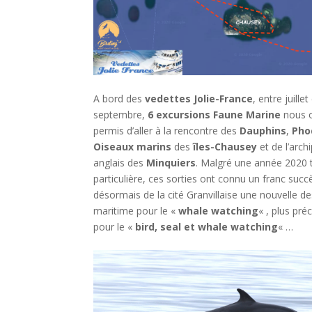
A bord des
vedettes Jolie-France
, entre juillet
septembre,
6 excursions Faune Marine
nous 
permis d’aller à la rencontre des
Dauphins
,
Pho
Oiseaux marins
des
îles-Chausey
et de l’archi
anglais des
Minquiers
. Malgré une année 2020 
particulière, ces sorties ont connu un franc succ
désormais de la cité Granvillaise une nouvelle de
maritime pour le «
whale watching
« , plus pr
pour le «
bird, seal et whale watching
« …