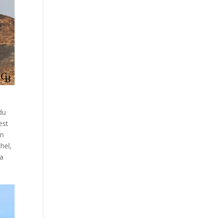
du
est
en
hel,
ra